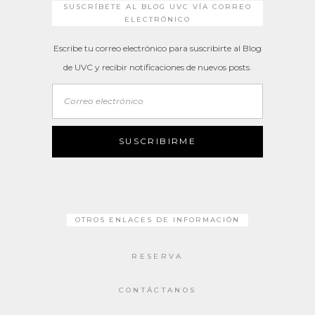
SUSCRÍBETE AL BLOG UVC VÍA CORREO
ELECTRÓNICO
Escribe tu correo electrónico para suscribirte al Blog
de UVC y recibir notificaciones de nuevos posts.
Correo
electrónico
SUSCRIBIRME
OTROS ENLACES DE INFORMACIÓN
RESERVA
CONTÁCTANOS