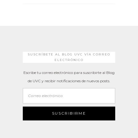
SUSCRÍBETE AL BLOG UVC VÍA CORREO
ELECTRÓNICO
Escribe tu correo electrónico para suscribirte al Blog
de UVC y recibir notificaciones de nuevos posts.
Correo
electrónico
SUSCRIBIRME