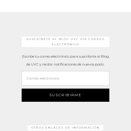
SUSCRÍBETE AL BLOG UVC VÍA CORREO
ELECTRÓNICO
Escribe tu correo electrónico para suscribirte al Blog
de UVC y recibir notificaciones de nuevos posts.
Correo
electrónico
SUSCRIBIRME
OTROS ENLACES DE INFORMACIÓN