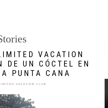
tories
S
LIMITED VACATION
fo
N DE UN CÓCTEL EN
UA PUNTA CANA
LIMITED VACATION CLUB