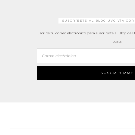
SUSCRÍBETE AL BLOG UVC VÍA CO
Escribe tu correo electrónico para suscribirte al Blog de 
posts.
Correo
electrónic
SUSCRIBIRME