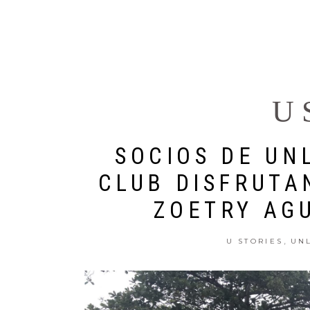
U WORLD
DESTINOS
U S
SOCIOS DE UN
CLUB DISFRUTA
ZOETRY AG
,
U STORIES
UN