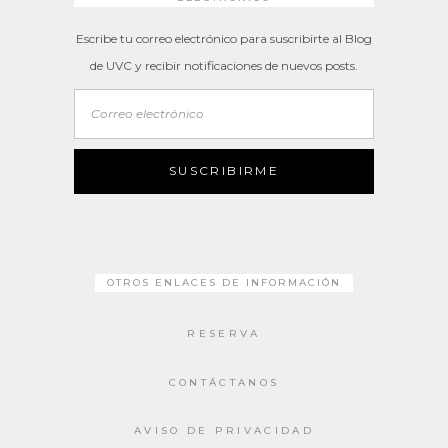
Escribe tu correo electrónico para suscribirte al Blog
de UVC y recibir notificaciones de nuevos posts.
Correo
electrónico
SUSCRIBIRME
OTROS ENLACES DE INFORMACIÓN
RESERVA
CONTÁCTANOS
AVISO DE PRIVACIDAD