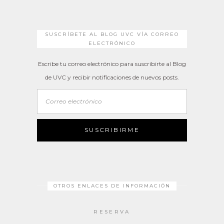
SUSCRÍBETE AL BLOG UVC VÍA CORREO
ELECTRÓNICO
Escribe tu correo electrónico para suscribirte al Blog
de UVC y recibir notificaciones de nuevos posts.
Correo
electrónico
SUSCRIBIRME
OTROS ENLACES DE INFORMACIÓN
RESERVA