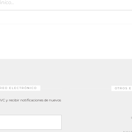
RREO ELECTRÓNICO
OTROS E
UVC y recibir notificaciones de nuevos
o